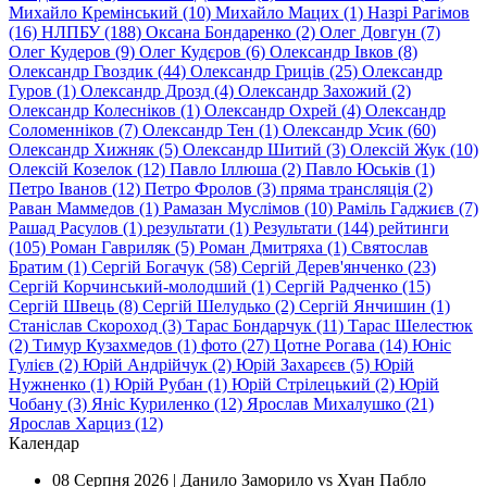
Михайло Кремiнський (10)
Михайло Мацих (1)
Назрі Рагімов
(16)
НЛПБУ (188)
Оксана Бондаренко (2)
Олег Довгун (7)
Олег Кудеров (9)
Олег Кудєров (6)
Олександр Iвков (8)
Олександр Гвоздик (44)
Олександр Гриців (25)
Олександр
Гуров (1)
Олександр Дрозд (4)
Олександр Захожий (2)
Олександр Колесніков (1)
Олександр Охрей (4)
Олександр
Соломенніков (7)
Олександр Тен (1)
Олександр Усик (60)
Олександр Хижняк (5)
Олександр Шитий (3)
Олексій Жук (10)
Олексій Козелок (12)
Павло Іллюша (2)
Павло Юськів (1)
Петро Іванов (12)
Петро Фролов (3)
пряма трансляція (2)
Раван Маммедов (1)
Рамазан Муслiмов (10)
Раміль Гаджиєв (7)
Рашад Расулов (1)
результати (1)
Результати (144)
рейтинги
(105)
Роман Гавриляк (5)
Роман Дмитряха (1)
Святослав
Братим (1)
Сергій Богачук (58)
Сергій Дерев'янченко (23)
Сергій Корчинський-молодший (1)
Сергій Радченко (15)
Сергій Швець (8)
Сергій Шелудько (2)
Сергій Янчишин (1)
Станіслав Скороход (3)
Тарас Бондарчук (11)
Тарас Шелестюк
(2)
Тимур Кузахмедов (1)
фото (27)
Цотне Рогава (14)
Юнiс
Гулієв (2)
Юрій Андрійчук (2)
Юрій Захарєєв (5)
Юрій
Нужненко (1)
Юрій Рубан (1)
Юрій Стрілецький (2)
Юрій
Чобану (3)
Янiс Куриленко (12)
Ярослав Михалушко (21)
Ярослав Харциз (12)
Календар
08 Серпня 2026 |
Данило Заморило vs Хуан Пабло