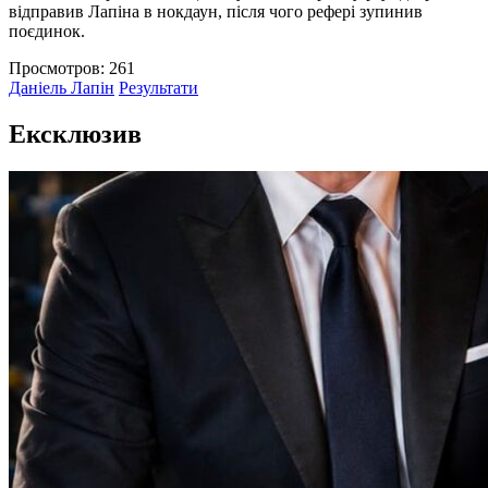
відправив Лапіна в нокдаун, після чого рефері зупинив
поєдинок.
Просмотров: 261
Даніель Лапін
Результати
Eксклюзив