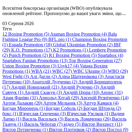
Всесвітня боксерська організація (WBO) опублікувала
оновлений рейтинг. Пропонуємо до вашої уваги зміни, що....
03 Серпня 2026
Теги
12 Boxing Promotion (5)
Ataman Boxing Promotion (4)
Balu
Fighting League Pro (9)
BFL.pro (1)
Champion Boxing Promotion
(1)
Espada Promotion (18)
Global Ukrainian Promotion (2)
IBF
(29)
K.O. Promotions (17)
K2 Promotions (1)
Lemberg Promotion
(2)
Punch Promotion (2)
R1 Boxing Promotion (5)
Spartabox (4)
Spartabox Faniian Promotions (13)
Top Boxing Generation (27)
Union Boxing Promotion (3)
Usyk17 (4)
Vataga Boxing
Promotions (1)
WBA (21)
WBC (27)
WBC Ukraine (3)
WBO (29)
West Fight (3)
Алi Дагли (2)
Алiна Шатернiкова (3)
Анастасія
Петренко (10)
Анатолій Дудченко (2)
Андрій Боришполець
(17)
Андрій Новицький (21)
Андрій Руденко (3)
Андрій
Савчук (1)
Андрій Скакун (3)
Андрій Цюра (10)
Анонс (31)
Арам Фаніян (31)
Арнольд Хегай (29)
Арсеній Резніченко (14)
Артем Далакян (20)
Артем Мельник (3)
Артур Камаєв (4)
Богдан Миронець (1)
Богдан Соболь (2)
Богдан Штонда (2)
бокс (1)
В'ячеслав Сенченко (3)
В'ячеслав Узєлков (1)
Вадим
Лапко (1)
Василь Васильєв (3)
Василь Ломаченко (26)
Василь
Ткачук (1)
Василь Чеботар (7)
відео (5)
Віктор Вихрист (11)
Віктор Петриченко (1)
Віктор Плотніков (2)
Віктор Постол (9)