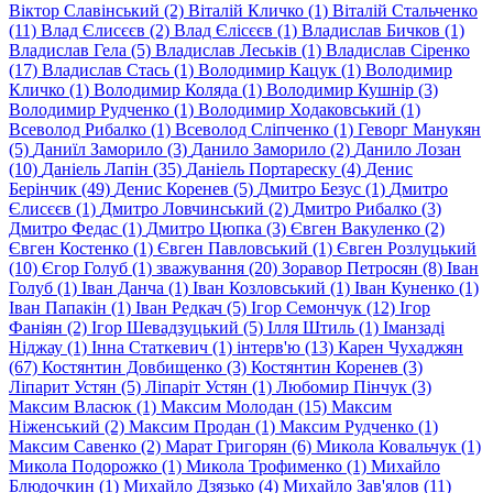
Віктор Славінський (2)
Віталій Кличко (1)
Віталій Стальченко
(11)
Влад Єлисєєв (2)
Влад Єлісєєв (1)
Владислав Бичков (1)
Владислав Гела (5)
Владислав Леськів (1)
Владислав Сіренко
(17)
Владислав Стась (1)
Володимир Кацук (1)
Володимир
Кличко (1)
Володимир Коляда (1)
Володимир Кушнір (3)
Володимир Рудченко (1)
Володимир Ходаковський (1)
Всеволод Рибалко (1)
Всеволод Сліпченко (1)
Геворг Манукян
(5)
Даниїл Заморило (3)
Данило Заморило (2)
Данило Лозан
(10)
Даніель Лапін (35)
Даніель Портареску (4)
Денис
Берінчик (49)
Денис Коренев (5)
Дмитро Безус (1)
Дмитро
Єлисєєв (1)
Дмитро Ловчинський (2)
Дмитро Рибалко (3)
Дмитро Федас (1)
Дмитро Цюпка (3)
Євген Вакуленко (2)
Євген Костенко (1)
Євген Павловський (1)
Євген Розлуцький
(10)
Єгор Голуб (1)
зважування (20)
Зоравор Петросян (8)
Іван
Голуб (1)
Іван Данча (1)
Іван Козловський (1)
Іван Куненко (1)
Іван Папакін (1)
Іван Редкач (5)
Ігор Семончук (12)
Ігор
Фаніян (2)
Ігор Шевадзуцький (5)
Ілля Штиль (1)
Іманзаді
Нiджау (1)
Інна Статкевич (1)
інтерв'ю (13)
Карен Чухаджян
(67)
Костянтин Довбищенко (3)
Костянтин Коренев (3)
Ліпарит Устян (5)
Ліпаріт Устян (1)
Любомир Пінчук (3)
Максим Власюк (1)
Максим Молодан (15)
Максим
Ніженський (2)
Максим Продан (1)
Максим Рудченко (1)
Максим Савенко (2)
Марат Григорян (6)
Микола Ковальчук (1)
Микола Подорожко (1)
Микола Трофименко (1)
Михайло
Блюдочкин (1)
Михайло Дзязько (4)
Михайло Зав'ялов (11)