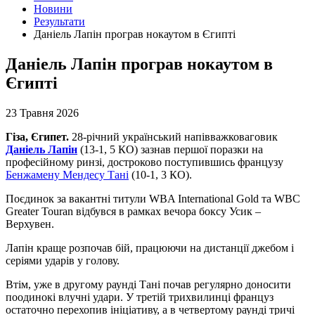
Новини
Результати
Даніель Лапін програв нокаутом в Єгипті
Даніель Лапін програв нокаутом в
Єгипті
23 Травня 2026
Гіза, Єгипет.
28-річний український напівважковаговик
Даніель Лапін
(13-1, 5 КО) зазнав першої поразки на
професійному ринзі, достроково поступившись французу
Бенжамену Мендесу Тані
(10-1, 3 КО).
Поєдинок за вакантні титули WBA International Gold та WBC
Greater Touran відбувся в рамках вечора боксу Усик –
Верхувен.
Лапін краще розпочав бій, працюючи на дистанції джебом і
серіями ударів у голову.
Втім, уже в другому раунді Тані почав регулярно доносити
поодинокі влучні удари. У третій трихвилинці француз
остаточно перехопив ініціативу, а в четвертому раунді тричі