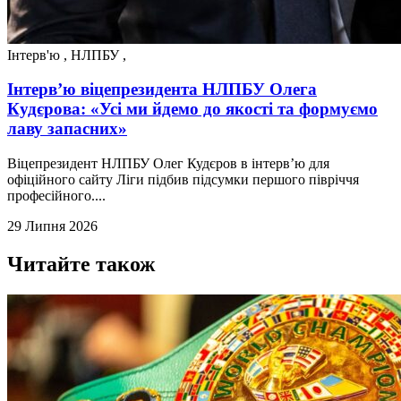
Інтерв'ю
,
НЛПБУ
,
Інтерв’ю віцепрезидента НЛПБУ Олега
Кудєрова: «Усі ми йдемо до якості та формуємо
лаву запасних»
Віцепрезидент НЛПБУ Олег Кудєров в інтерв’ю для
офіційного сайту Ліги підбив підсумки першого півріччя
професійного....
29 Липня 2026
Читайте також