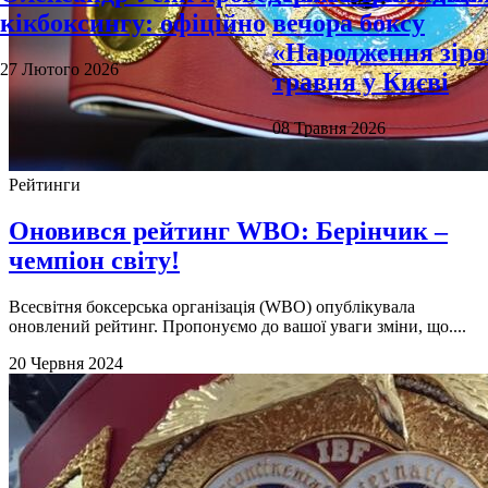
кікбоксингу: офіційно
вечора боксу
«Народження зіро
27 Лютого 2026
травня у Києві
08 Травня 2026
Рейтинги
Оновився рейтинг WBO: Берінчик –
чемпіон світу!
Всесвітня боксерська організація (WBO) опублікувала
оновлений рейтинг. Пропонуємо до вашої уваги зміни, що....
20 Червня 2024