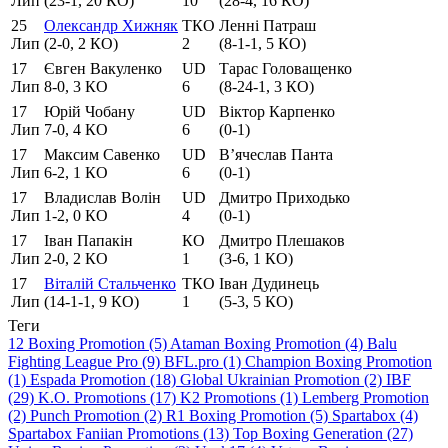
Лип
(23-1, 20 КО)
10
(28-4, 16 КО)
25
Олександр Хижняк
ТКО
Ленні Патраш
Лип
(2-0, 2 КО)
2
(8-1-1, 5 КО)
17
Євген Вакуленко
UD
Тарас Головащенко
Лип
8-0, 3 КО
6
(8-24-1, 3 КО)
17
Юрій Чобану
UD
Віктор Карпенко
Лип
7-0, 4 КО
6
(0-1)
17
Максим Савенко
UD
В’ячеслав Панта
Лип
6-2, 1 КО
6
(0-1)
17
Владислав Волін
UD
Дмитро Приходько
Лип
1-2, 0 КО
4
(0-1)
17
Іван Папакін
КО
Дмитро Плешаков
Лип
2-0, 2 КО
1
(3-6, 1 КО)
17
Віталій Стальченко
ТКО
Іван Дудинець
Лип
(14-1-1, 9 КО)
1
(5-3, 5 КО)
Теги
12 Boxing Promotion (5)
Ataman Boxing Promotion (4)
Balu
Fighting League Pro (9)
BFL.pro (1)
Champion Boxing Promotion
(1)
Espada Promotion (18)
Global Ukrainian Promotion (2)
IBF
(29)
K.O. Promotions (17)
K2 Promotions (1)
Lemberg Promotion
(2)
Punch Promotion (2)
R1 Boxing Promotion (5)
Spartabox (4)
Spartabox Faniian Promotions (13)
Top Boxing Generation (27)