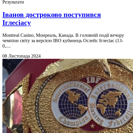
Результати
Іванов достроково поступився
Іглесіасу
Montreal Casino, Монреаль, Канада. В головній події вечору
чемпіон світу за версією IBO кубинець Ослейс Іглесіас (13-
0,....
08 Листопада 2024