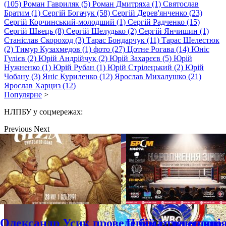
(105)
Роман Гавриляк (5)
Роман Дмитряха (1)
Святослав
Братим (1)
Сергій Богачук (58)
Сергій Дерев'янченко (23)
Сергій Корчинський-молодший (1)
Сергій Радченко (15)
Сергій Швець (8)
Сергій Шелудько (2)
Сергій Янчишин (1)
Станіслав Скороход (3)
Тарас Бондарчук (11)
Тарас Шелестюк
(2)
Тимур Кузахмедов (1)
фото (27)
Цотне Рогава (14)
Юнiс
Гулієв (2)
Юрій Андрійчук (2)
Юрій Захарєєв (5)
Юрій
Нужненко (1)
Юрій Рубан (1)
Юрій Стрілецький (2)
Юрій
Чобану (3)
Янiс Куриленко (12)
Ярослав Михалушко (21)
Ярослав Харциз (12)
Популярне
>
НЛПБУ у соцмережах:
Previous
Next
Олександр Усик проведе бій із легендою
Пряма трансляці