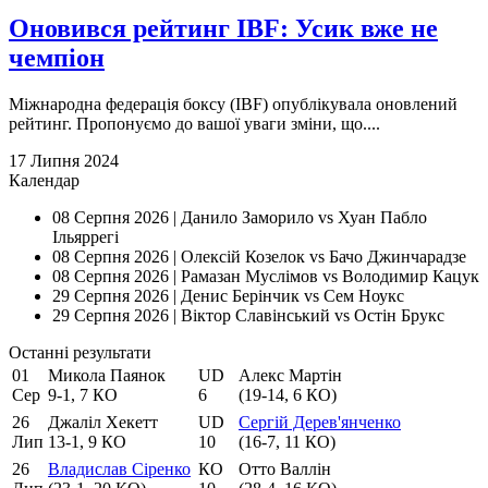
Оновився рейтинг IBF: Усик вже не
чемпіон
Міжнародна федерація боксу (IBF) опублікувала оновлений
рейтинг. Пропонуємо до вашої уваги зміни, що....
17 Липня 2024
Календар
08 Серпня 2026 |
Данило Заморило vs Хуан Пабло
Ільяррегі
08 Серпня 2026 |
Олексій Козелок vs Бачо Джинчарадзе
08 Серпня 2026 |
Рамазан Муслімов vs Володимир Кацук
29 Серпня 2026 |
Денис Берінчик vs Сем Ноукс
29 Серпня 2026 |
Віктор Славінський vs Остін Брукс
Останнi результати
01
Микола Паянок
UD
Алекс Мартiн
Сер
9-1, 7 КО
6
(19-14, 6 КО)
26
Джаліл Хекетт
UD
Сергій Дерев'янченко
Лип
13-1, 9 КО
10
(16-7, 11 КО)
26
Владислав Сіренко
КО
Отто Валлін