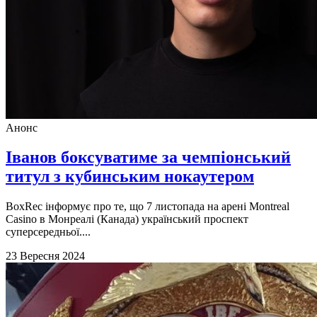
Анонс
Іванов боксуватиме за чемпіонський
титул з кубинським нокаутером
BoxRec інформує про те, що 7 листопада на арені Montreal
Casino в Монреалі (Канада) український проспект
суперсередньої....
23 Вересня 2024