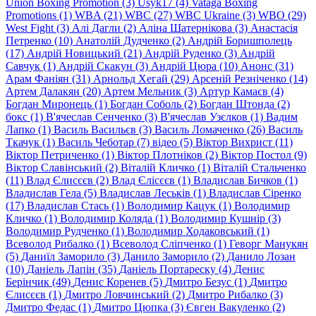
Union Boxing Promotion (3)
Usyk17 (4)
Vataga Boxing
Promotions (1)
WBA (21)
WBC (27)
WBC Ukraine (3)
WBO (29)
West Fight (3)
Алi Дагли (2)
Алiна Шатернiкова (3)
Анастасія
Петренко (10)
Анатолій Дудченко (2)
Андрій Боришполець
(17)
Андрій Новицький (21)
Андрій Руденко (3)
Андрій
Савчук (1)
Андрій Скакун (3)
Андрій Цюра (10)
Анонс (31)
Арам Фаніян (31)
Арнольд Хегай (29)
Арсеній Резніченко (14)
Артем Далакян (20)
Артем Мельник (3)
Артур Камаєв (4)
Богдан Миронець (1)
Богдан Соболь (2)
Богдан Штонда (2)
бокс (1)
В'ячеслав Сенченко (3)
В'ячеслав Узєлков (1)
Вадим
Лапко (1)
Василь Васильєв (3)
Василь Ломаченко (26)
Василь
Ткачук (1)
Василь Чеботар (7)
відео (5)
Віктор Вихрист (11)
Віктор Петриченко (1)
Віктор Плотніков (2)
Віктор Постол (9)
Віктор Славінський (2)
Віталій Кличко (1)
Віталій Стальченко
(11)
Влад Єлисєєв (2)
Влад Єлісєєв (1)
Владислав Бичков (1)
Владислав Гела (5)
Владислав Леськів (1)
Владислав Сіренко
(17)
Владислав Стась (1)
Володимир Кацук (1)
Володимир
Кличко (1)
Володимир Коляда (1)
Володимир Кушнір (3)
Володимир Рудченко (1)
Володимир Ходаковський (1)
Всеволод Рибалко (1)
Всеволод Сліпченко (1)
Геворг Манукян
(5)
Даниїл Заморило (3)
Данило Заморило (2)
Данило Лозан
(10)
Даніель Лапін (35)
Даніель Портареску (4)
Денис
Берінчик (49)
Денис Коренев (5)
Дмитро Безус (1)
Дмитро
Єлисєєв (1)
Дмитро Ловчинський (2)
Дмитро Рибалко (3)
Дмитро Федас (1)
Дмитро Цюпка (3)
Євген Вакуленко (2)