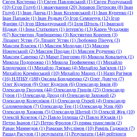
Євген Костенко (1)
Євген Павловський (1)
Євген Розлуцький
(10)
Єгор Голуб (1)
зважування (20)
Зоравор Петросян (8)
Іван
Голуб (1)
Іван Данча (1)
Іван Козловський (1)
Іван Куненко (1)
Іван Папакін (1)
Іван Редкач (5)
Ігор Семончук (12)
Ігор
Фаніян (2)
Ігор Шевадзуцький (5)
Ілля Штиль (1)
Іманзаді
Нiджау (1)
Інна Статкевич (1)
інтерв'ю (13)
Карен Чухаджян
(67)
Костянтин Довбищенко (3)
Костянтин Коренев (3)
Ліпарит Устян (5)
Ліпаріт Устян (1)
Любомир Пінчук (3)
Максим Власюк (1)
Максим Молодан (15)
Максим
Ніженський (2)
Максим Продан (1)
Максим Рудченко (1)
Максим Савенко (2)
Марат Григорян (6)
Микола Ковальчук (1)
Микола Подорожко (1)
Микола Трофименко (1)
Михайло
Блюдочкин (1)
Михайло Дзязько (4)
Михайло Зав'ялов (11)
Михайло Кремiнський (10)
Михайло Мацих (1)
Назрі Рагімов
(16)
НЛПБУ (188)
Оксана Бондаренко (2)
Олег Довгун (7)
Олег Кудеров (9)
Олег Кудєров (6)
Олександр Iвков (8)
Олександр Гвоздик (44)
Олександр Гриців (25)
Олександр
Гуров (1)
Олександр Дрозд (4)
Олександр Захожий (2)
Олександр Колесніков (1)
Олександр Охрей (4)
Олександр
Соломенніков (7)
Олександр Тен (1)
Олександр Усик (60)
Олександр Хижняк (5)
Олександр Шитий (3)
Олексій Жук (10)
Олексій Козелок (12)
Павло Іллюша (2)
Павло Юськів (1)
Петро Іванов (12)
Петро Фролов (3)
пряма трансляція (2)
Раван Маммедов (1)
Рамазан Муслiмов (10)
Раміль Гаджиєв (7)
Рашад Расулов (1)
результати (1)
Результати (144)
рейтинги