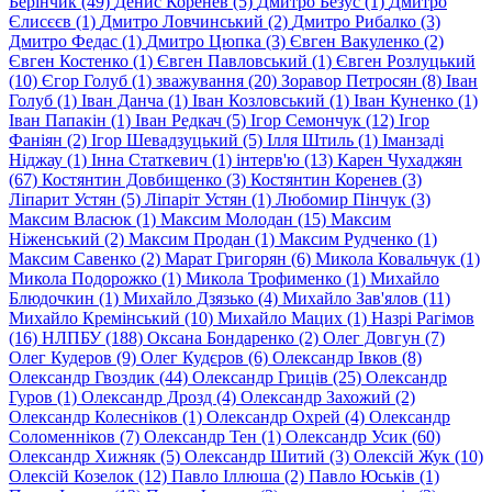
Берінчик (49)
Денис Коренев (5)
Дмитро Безус (1)
Дмитро
Єлисєєв (1)
Дмитро Ловчинський (2)
Дмитро Рибалко (3)
Дмитро Федас (1)
Дмитро Цюпка (3)
Євген Вакуленко (2)
Євген Костенко (1)
Євген Павловський (1)
Євген Розлуцький
(10)
Єгор Голуб (1)
зважування (20)
Зоравор Петросян (8)
Іван
Голуб (1)
Іван Данча (1)
Іван Козловський (1)
Іван Куненко (1)
Іван Папакін (1)
Іван Редкач (5)
Ігор Семончук (12)
Ігор
Фаніян (2)
Ігор Шевадзуцький (5)
Ілля Штиль (1)
Іманзаді
Нiджау (1)
Інна Статкевич (1)
інтерв'ю (13)
Карен Чухаджян
(67)
Костянтин Довбищенко (3)
Костянтин Коренев (3)
Ліпарит Устян (5)
Ліпаріт Устян (1)
Любомир Пінчук (3)
Максим Власюк (1)
Максим Молодан (15)
Максим
Ніженський (2)
Максим Продан (1)
Максим Рудченко (1)
Максим Савенко (2)
Марат Григорян (6)
Микола Ковальчук (1)
Микола Подорожко (1)
Микола Трофименко (1)
Михайло
Блюдочкин (1)
Михайло Дзязько (4)
Михайло Зав'ялов (11)
Михайло Кремiнський (10)
Михайло Мацих (1)
Назрі Рагімов
(16)
НЛПБУ (188)
Оксана Бондаренко (2)
Олег Довгун (7)
Олег Кудеров (9)
Олег Кудєров (6)
Олександр Iвков (8)
Олександр Гвоздик (44)
Олександр Гриців (25)
Олександр
Гуров (1)
Олександр Дрозд (4)
Олександр Захожий (2)
Олександр Колесніков (1)
Олександр Охрей (4)
Олександр
Соломенніков (7)
Олександр Тен (1)
Олександр Усик (60)
Олександр Хижняк (5)
Олександр Шитий (3)
Олексій Жук (10)
Олексій Козелок (12)
Павло Іллюша (2)
Павло Юськів (1)