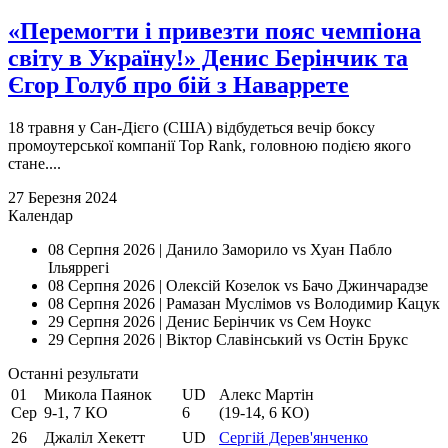
«Перемогти і привезти пояс чемпіона
світу в Україну!» Денис Берінчик та
Єгор Голуб про бій з Наваррете
18 травня у Сан-Дієго (США) відбудеться вечір боксу
промоутерської компанії Top Rank, головною подією якого
стане....
27 Березня 2024
Календар
08 Серпня 2026 |
Данило Заморило vs Хуан Пабло
Ільяррегі
08 Серпня 2026 |
Олексій Козелок vs Бачо Джинчарадзе
08 Серпня 2026 |
Рамазан Муслімов vs Володимир Кацук
29 Серпня 2026 |
Денис Берінчик vs Сем Ноукс
29 Серпня 2026 |
Віктор Славінський vs Остін Брукс
Останнi результати
01
Микола Паянок
UD
Алекс Мартiн
Сер
9-1, 7 КО
6
(19-14, 6 КО)
26
Джаліл Хекетт
UD
Сергій Дерев'янченко