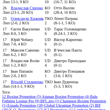
Лип
13-1, 9 КО
10
(16-7, 11 КО)
26
Владислав Сіренко
КО
Отто Валлін
Лип
(23-1, 20 КО)
10
(28-4, 16 КО)
25
Олександр Хижняк
ТКО
Ленні Патраш
Лип
(2-0, 2 КО)
2
(8-1-1, 5 КО)
17
Євген Вакуленко
UD
Тарас Головащенко
Лип
8-0, 3 КО
6
(8-24-1, 3 КО)
17
Юрій Чобану
UD
Віктор Карпенко
Лип
7-0, 4 КО
6
(0-1)
17
Максим Савенко
UD
В’ячеслав Панта
Лип
6-2, 1 КО
6
(0-1)
17
Владислав Волін
UD
Дмитро Приходько
Лип
1-2, 0 КО
4
(0-1)
17
Іван Папакін
КО
Дмитро Плешаков
Лип
2-0, 2 КО
1
(3-6, 1 КО)
17
Віталій Стальченко
ТКО
Іван Дудинець
Лип
(14-1-1, 9 КО)
1
(5-3, 5 КО)
Теги
12 Boxing Promotion (5)
Ataman Boxing Promotion (4)
Balu
Fighting League Pro (9)
BFL.pro (1)
Champion Boxing Promotion
(1)
Espada Promotion (18)
Global Ukrainian Promotion (2)
IBF
(29)
K.O. Promotions (17)
K2 Promotions (1)
Lemberg Promotion