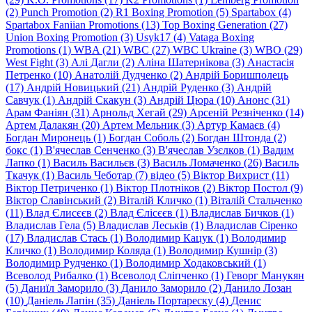
(2)
Punch Promotion (2)
R1 Boxing Promotion (5)
Spartabox (4)
Spartabox Faniian Promotions (13)
Top Boxing Generation (27)
Union Boxing Promotion (3)
Usyk17 (4)
Vataga Boxing
Promotions (1)
WBA (21)
WBC (27)
WBC Ukraine (3)
WBO (29)
West Fight (3)
Алi Дагли (2)
Алiна Шатернiкова (3)
Анастасія
Петренко (10)
Анатолій Дудченко (2)
Андрій Боришполець
(17)
Андрій Новицький (21)
Андрій Руденко (3)
Андрій
Савчук (1)
Андрій Скакун (3)
Андрій Цюра (10)
Анонс (31)
Арам Фаніян (31)
Арнольд Хегай (29)
Арсеній Резніченко (14)
Артем Далакян (20)
Артем Мельник (3)
Артур Камаєв (4)
Богдан Миронець (1)
Богдан Соболь (2)
Богдан Штонда (2)
бокс (1)
В'ячеслав Сенченко (3)
В'ячеслав Узєлков (1)
Вадим
Лапко (1)
Василь Васильєв (3)
Василь Ломаченко (26)
Василь
Ткачук (1)
Василь Чеботар (7)
відео (5)
Віктор Вихрист (11)
Віктор Петриченко (1)
Віктор Плотніков (2)
Віктор Постол (9)
Віктор Славінський (2)
Віталій Кличко (1)
Віталій Стальченко
(11)
Влад Єлисєєв (2)
Влад Єлісєєв (1)
Владислав Бичков (1)
Владислав Гела (5)
Владислав Леськів (1)
Владислав Сіренко
(17)
Владислав Стась (1)
Володимир Кацук (1)
Володимир
Кличко (1)
Володимир Коляда (1)
Володимир Кушнір (3)
Володимир Рудченко (1)
Володимир Ходаковський (1)
Всеволод Рибалко (1)
Всеволод Сліпченко (1)
Геворг Манукян
(5)
Даниїл Заморило (3)
Данило Заморило (2)
Данило Лозан
(10)
Даніель Лапін (35)
Даніель Портареску (4)
Денис