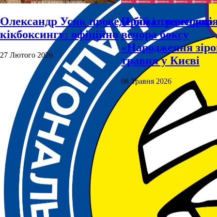
Олександр Усик проведе бій із легендою
Пряма трансляці
кікбоксингу: офіційно
вечора боксу
«Народження зіро
27 Лютого 2026
травня у Києві
08 Травня 2026