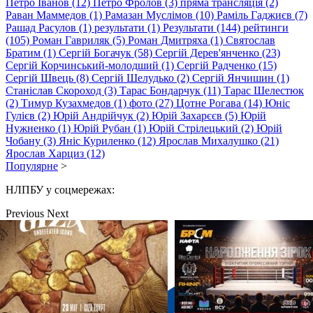
Петро Іванов (12)
Петро Фролов (3)
пряма трансляція (2)
Раван Маммедов (1)
Рамазан Муслiмов (10)
Раміль Гаджиєв (7)
Рашад Расулов (1)
результати (1)
Результати (144)
рейтинги
(105)
Роман Гавриляк (5)
Роман Дмитряха (1)
Святослав
Братим (1)
Сергій Богачук (58)
Сергій Дерев'янченко (23)
Сергій Корчинський-молодший (1)
Сергій Радченко (15)
Сергій Швець (8)
Сергій Шелудько (2)
Сергій Янчишин (1)
Станіслав Скороход (3)
Тарас Бондарчук (11)
Тарас Шелестюк
(2)
Тимур Кузахмедов (1)
фото (27)
Цотне Рогава (14)
Юнiс
Гулієв (2)
Юрій Андрійчук (2)
Юрій Захарєєв (5)
Юрій
Нужненко (1)
Юрій Рубан (1)
Юрій Стрілецький (2)
Юрій
Чобану (3)
Янiс Куриленко (12)
Ярослав Михалушко (21)
Ярослав Харциз (12)
Популярне
>
НЛПБУ у соцмережах:
Previous
Next