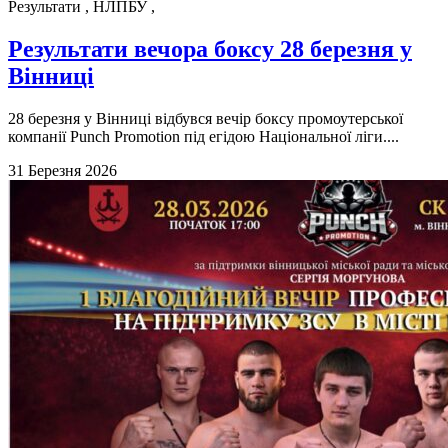
Результати
,
НЛПБУ
,
Результати вечора боксу 28 березня у
Вінниці
28 березня у Вінниці відбувся вечір боксу промоутерської
компанії Punch Promotion під егідою Національної ліги....
31 Березня 2026