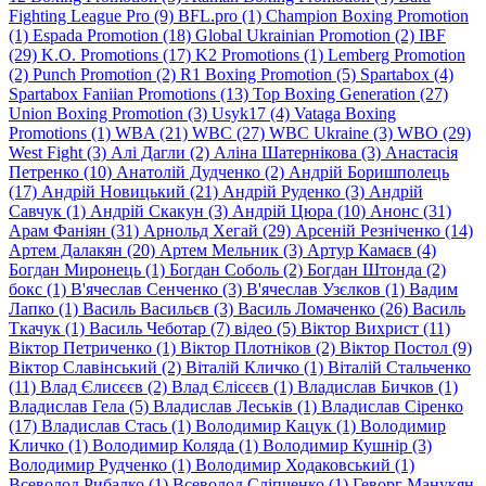
Fighting League Pro (9)
BFL.pro (1)
Champion Boxing Promotion
(1)
Espada Promotion (18)
Global Ukrainian Promotion (2)
IBF
(29)
K.O. Promotions (17)
K2 Promotions (1)
Lemberg Promotion
(2)
Punch Promotion (2)
R1 Boxing Promotion (5)
Spartabox (4)
Spartabox Faniian Promotions (13)
Top Boxing Generation (27)
Union Boxing Promotion (3)
Usyk17 (4)
Vataga Boxing
Promotions (1)
WBA (21)
WBC (27)
WBC Ukraine (3)
WBO (29)
West Fight (3)
Алi Дагли (2)
Алiна Шатернiкова (3)
Анастасія
Петренко (10)
Анатолій Дудченко (2)
Андрій Боришполець
(17)
Андрій Новицький (21)
Андрій Руденко (3)
Андрій
Савчук (1)
Андрій Скакун (3)
Андрій Цюра (10)
Анонс (31)
Арам Фаніян (31)
Арнольд Хегай (29)
Арсеній Резніченко (14)
Артем Далакян (20)
Артем Мельник (3)
Артур Камаєв (4)
Богдан Миронець (1)
Богдан Соболь (2)
Богдан Штонда (2)
бокс (1)
В'ячеслав Сенченко (3)
В'ячеслав Узєлков (1)
Вадим
Лапко (1)
Василь Васильєв (3)
Василь Ломаченко (26)
Василь
Ткачук (1)
Василь Чеботар (7)
відео (5)
Віктор Вихрист (11)
Віктор Петриченко (1)
Віктор Плотніков (2)
Віктор Постол (9)
Віктор Славінський (2)
Віталій Кличко (1)
Віталій Стальченко
(11)
Влад Єлисєєв (2)
Влад Єлісєєв (1)
Владислав Бичков (1)
Владислав Гела (5)
Владислав Леськів (1)
Владислав Сіренко
(17)
Владислав Стась (1)
Володимир Кацук (1)
Володимир
Кличко (1)
Володимир Коляда (1)
Володимир Кушнір (3)
Володимир Рудченко (1)
Володимир Ходаковський (1)
Всеволод Рибалко (1)
Всеволод Сліпченко (1)
Геворг Манукян