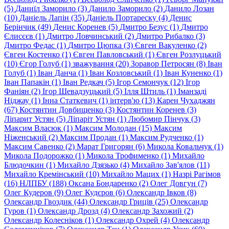
(5)
Даниїл Заморило (3)
Данило Заморило (2)
Данило Лозан
(10)
Даніель Лапін (35)
Даніель Портареску (4)
Денис
Берінчик (49)
Денис Коренев (5)
Дмитро Безус (1)
Дмитро
Єлисєєв (1)
Дмитро Ловчинський (2)
Дмитро Рибалко (3)
Дмитро Федас (1)
Дмитро Цюпка (3)
Євген Вакуленко (2)
Євген Костенко (1)
Євген Павловський (1)
Євген Розлуцький
(10)
Єгор Голуб (1)
зважування (20)
Зоравор Петросян (8)
Іван
Голуб (1)
Іван Данча (1)
Іван Козловський (1)
Іван Куненко (1)
Іван Папакін (1)
Іван Редкач (5)
Ігор Семончук (12)
Ігор
Фаніян (2)
Ігор Шевадзуцький (5)
Ілля Штиль (1)
Іманзаді
Нiджау (1)
Інна Статкевич (1)
інтерв'ю (13)
Карен Чухаджян
(67)
Костянтин Довбищенко (3)
Костянтин Коренев (3)
Ліпарит Устян (5)
Ліпаріт Устян (1)
Любомир Пінчук (3)
Максим Власюк (1)
Максим Молодан (15)
Максим
Ніженський (2)
Максим Продан (1)
Максим Рудченко (1)
Максим Савенко (2)
Марат Григорян (6)
Микола Ковальчук (1)
Микола Подорожко (1)
Микола Трофименко (1)
Михайло
Блюдочкин (1)
Михайло Дзязько (4)
Михайло Зав'ялов (11)
Михайло Кремiнський (10)
Михайло Мацих (1)
Назрі Рагімов
(16)
НЛПБУ (188)
Оксана Бондаренко (2)
Олег Довгун (7)
Олег Кудеров (9)
Олег Кудєров (6)
Олександр Iвков (8)
Олександр Гвоздик (44)
Олександр Гриців (25)
Олександр
Гуров (1)
Олександр Дрозд (4)
Олександр Захожий (2)
Олександр Колесніков (1)
Олександр Охрей (4)
Олександр