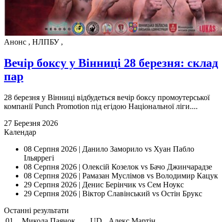
Анонс
,
НЛПБУ
,
Вечір боксу у Вінниці 28 березня: склад
пар
28 березня у Вінниці відбудеться вечір боксу промоутерської
компанії Punch Promotion під егідою Національної ліги....
27 Березня 2026
Календар
08 Серпня 2026 |
Данило Заморило vs Хуан Пабло
Ільяррегі
08 Серпня 2026 |
Олексій Козелок vs Бачо Джинчарадзе
08 Серпня 2026 |
Рамазан Муслімов vs Володимир Кацук
29 Серпня 2026 |
Денис Берінчик vs Сем Ноукс
29 Серпня 2026 |
Віктор Славінський vs Остін Брукс
Останнi результати
01
Микола Паянок
UD
Алекс Мартiн