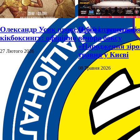
Олександр Усик проведе бій із легендою
Пряма трансляці
кікбоксингу: офіційно
вечора боксу
«Народження зіро
27 Лютого 2026
травня у Києві
08 Травня 2026