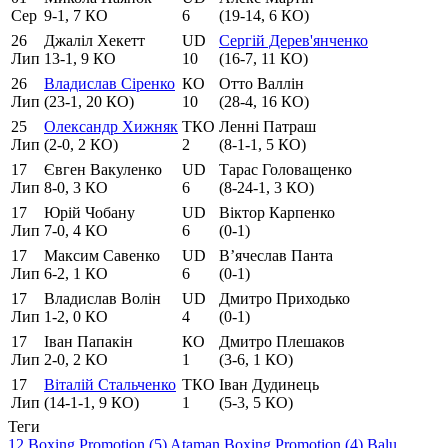
Сер
9-1, 7 КО
6
(19-14, 6 КО)
26
Джаліл Хекетт
UD
Сергій Дерев'янченко
Лип
13-1, 9 КО
10
(16-7, 11 КО)
26
Владислав Сіренко
КО
Отто Валлін
Лип
(23-1, 20 КО)
10
(28-4, 16 КО)
25
Олександр Хижняк
ТКО
Ленні Патраш
Лип
(2-0, 2 КО)
2
(8-1-1, 5 КО)
17
Євген Вакуленко
UD
Тарас Головащенко
Лип
8-0, 3 КО
6
(8-24-1, 3 КО)
17
Юрій Чобану
UD
Віктор Карпенко
Лип
7-0, 4 КО
6
(0-1)
17
Максим Савенко
UD
В’ячеслав Панта
Лип
6-2, 1 КО
6
(0-1)
17
Владислав Волін
UD
Дмитро Приходько
Лип
1-2, 0 КО
4
(0-1)
17
Іван Папакін
КО
Дмитро Плешаков
Лип
2-0, 2 КО
1
(3-6, 1 КО)
17
Віталій Стальченко
ТКО
Іван Дудинець
Лип
(14-1-1, 9 КО)
1
(5-3, 5 КО)
Теги
12 Boxing Promotion (5)
Ataman Boxing Promotion (4)
Balu