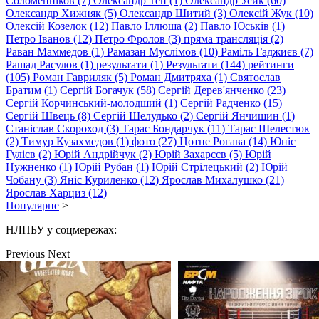
Соломенніков (7)
Олександр Тен (1)
Олександр Усик (60)
Олександр Хижняк (5)
Олександр Шитий (3)
Олексій Жук (10)
Олексій Козелок (12)
Павло Іллюша (2)
Павло Юськів (1)
Петро Іванов (12)
Петро Фролов (3)
пряма трансляція (2)
Раван Маммедов (1)
Рамазан Муслiмов (10)
Раміль Гаджиєв (7)
Рашад Расулов (1)
результати (1)
Результати (144)
рейтинги
(105)
Роман Гавриляк (5)
Роман Дмитряха (1)
Святослав
Братим (1)
Сергій Богачук (58)
Сергій Дерев'янченко (23)
Сергій Корчинський-молодший (1)
Сергій Радченко (15)
Сергій Швець (8)
Сергій Шелудько (2)
Сергій Янчишин (1)
Станіслав Скороход (3)
Тарас Бондарчук (11)
Тарас Шелестюк
(2)
Тимур Кузахмедов (1)
фото (27)
Цотне Рогава (14)
Юнiс
Гулієв (2)
Юрій Андрійчук (2)
Юрій Захарєєв (5)
Юрій
Нужненко (1)
Юрій Рубан (1)
Юрій Стрілецький (2)
Юрій
Чобану (3)
Янiс Куриленко (12)
Ярослав Михалушко (21)
Ярослав Харциз (12)
Популярне
>
НЛПБУ у соцмережах:
Previous
Next