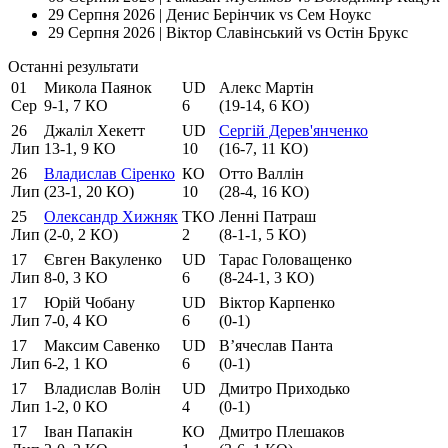
29 Серпня 2026 |
Денис Берінчик vs Сем Ноукс
29 Серпня 2026 |
Віктор Славінський vs Остін Брукс
Останнi результати
01
Микола Паянок
UD
Алекс Мартiн
Сер
9-1, 7 КО
6
(19-14, 6 КО)
26
Джаліл Хекетт
UD
Сергій Дерев'янченко
Лип
13-1, 9 КО
10
(16-7, 11 КО)
26
Владислав Сіренко
КО
Отто Валлін
Лип
(23-1, 20 КО)
10
(28-4, 16 КО)
25
Олександр Хижняк
ТКО
Ленні Патраш
Лип
(2-0, 2 КО)
2
(8-1-1, 5 КО)
17
Євген Вакуленко
UD
Тарас Головащенко
Лип
8-0, 3 КО
6
(8-24-1, 3 КО)
17
Юрій Чобану
UD
Віктор Карпенко
Лип
7-0, 4 КО
6
(0-1)
17
Максим Савенко
UD
В’ячеслав Панта
Лип
6-2, 1 КО
6
(0-1)
17
Владислав Волін
UD
Дмитро Приходько
Лип
1-2, 0 КО
4
(0-1)
17
Іван Папакін
КО
Дмитро Плешаков