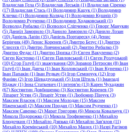
Владислав Гела (5)
Владислав Леськів (1)
Владислав Сіренко
(17)
Владислав Стась (1)
Володимир Кацук (1)
Володимир
Кличко (1)
Володимир Коляда (1)
Володимир Кушнір (3)
Володимир Рудченко (1)
Володимир Ходаковський (1)
Всеволод Рибалко (1)
Всеволод Сліпченко (1)
Геворг Манукян
(5)
Даниїл Заморило (3)
Данило Заморило (2)
Данило Лозан
(10)
Даніель Лапін (35)
Даніель Портареску (4)
Денис
Берінчик (49)
Денис Коренев (5)
Дмитро Безус (1)
Дмитро
Єлисєєв (1)
Дмитро Ловчинський (2)
Дмитро Рибалко (3)
Дмитро Федас (1)
Дмитро Цюпка (3)
Євген Вакуленко (2)
Євген Костенко (1)
Євген Павловський (1)
Євген Розлуцький
(10)
Єгор Голуб (1)
зважування (20)
Зоравор Петросян (8)
Іван
Голуб (1)
Іван Данча (1)
Іван Козловський (1)
Іван Куненко (1)
Іван Папакін (1)
Іван Редкач (5)
Ігор Семончук (12)
Ігор
Фаніян (2)
Ігор Шевадзуцький (5)
Ілля Штиль (1)
Іманзаді
Нiджау (1)
Інна Статкевич (1)
інтерв'ю (13)
Карен Чухаджян
(67)
Костянтин Довбищенко (3)
Костянтин Коренев (3)
Ліпарит Устян (5)
Ліпаріт Устян (1)
Любомир Пінчук (3)
Максим Власюк (1)
Максим Молодан (15)
Максим
Ніженський (2)
Максим Продан (1)
Максим Рудченко (1)
Максим Савенко (2)
Марат Григорян (6)
Микола Ковальчук (1)
Микола Подорожко (1)
Микола Трофименко (1)
Михайло
Блюдочкин (1)
Михайло Дзязько (4)
Михайло Зав'ялов (11)
Михайло Кремiнський (10)
Михайло Мацих (1)
Назрі Рагімов