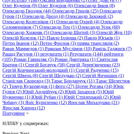
(16)
НЛПБУ (188)
Оксана Бондаренко (2)
Олег Довгун (7)
Олег Кудеров (9)
Олег Кудєров (6)
Олександр Iвков (8)
Олександр Гвоздик (44)
Олександр Гриців (25)
Олександр
Гуров (1)
Олександр Дрозд (4)
Олександр Захожий (2)
Олександр Колесніков (1)
Олександр Охрей (4)
Олександр
Соломенніков (7)
Олександр Тен (1)
Олександр Усик (60)
Олександр Хижняк (5)
Олександр Шитий (3)
Олексій Жук (10)
Олексій Козелок (12)
Павло Іллюша (2)
Павло Юськів (1)
Петро Іванов (12)
Петро Фролов (3)
пряма трансляція (2)
Раван Маммедов (1)
Рамазан Муслiмов (10)
Раміль Гаджиєв (7)
Рашад Расулов (1)
результати (1)
Результати (144)
рейтинги
(105)
Роман Гавриляк (5)
Роман Дмитряха (1)
Святослав
Братим (1)
Сергій Богачук (58)
Сергій Дерев'янченко (23)
Сергій Корчинський-молодший (1)
Сергій Радченко (15)
Сергій Швець (8)
Сергій Шелудько (2)
Сергій Янчишин (1)
Станіслав Скороход (3)
Тарас Бондарчук (11)
Тарас Шелестюк
(2)
Тимур Кузахмедов (1)
фото (27)
Цотне Рогава (14)
Юнiс
Гулієв (2)
Юрій Андрійчук (2)
Юрій Захарєєв (5)
Юрій
Нужненко (1)
Юрій Рубан (1)
Юрій Стрілецький (2)
Юрій
Чобану (3)
Янiс Куриленко (12)
Ярослав Михалушко (21)
Ярослав Харциз (12)
Популярне
>
НЛПБУ у соцмережах:
Previous
Next