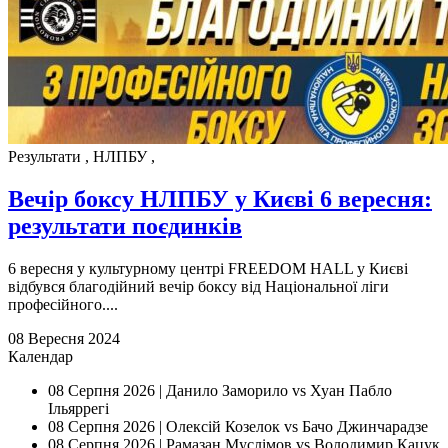
Результати
,
НЛПБУ
,
Вечір боксу НЛПБУ у Києві 6 вересня:
результати поєдинків
6 вересня у культурному центрi FREEDOM HALL у Києві
відбувся благодійний вечір боксу від Національної ліги
професійного....
08 Вересня 2024
Календар
08 Серпня 2026 |
Данило Заморило vs Хуан Пабло
Ільяррегі
08 Серпня 2026 |
Олексій Козелок vs Бачо Джинчарадзе
08 Серпня 2026 |
Рамазан Муслімов vs Володимир Кацук