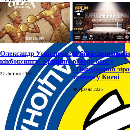
Олександр Усик проведе бій із легендою
Пряма трансляці
кікбоксингу: офіційно
вечора боксу
«Народження зіро
27 Лютого 2026
травня у Києві
08 Травня 2026