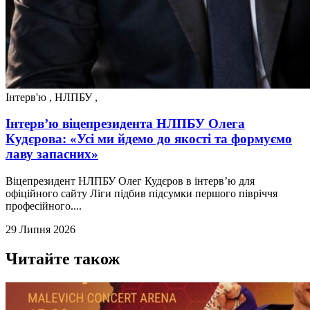
Інтерв'ю
,
НЛПБУ
,
Інтерв’ю віцепрезидента НЛПБУ Олега
Кудєрова: «Усі ми йдемо до якості та формуємо
лаву запасних»
Віцепрезидент НЛПБУ Олег Кудєров в інтерв’ю для
офіційного сайту Ліги підбив підсумки першого півріччя
професійного....
29 Липня 2026
Читайте також