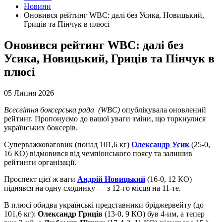
Новини
Оновився рейтинг WBC: далі без Усика, Новицький,
Гриців та Пінчук в плюсі
Оновився рейтинг WBC: далі без
Усика, Новицький, Гриців та Пінчук в
плюсі
05 Липня 2026
Всесвітня боксерська рада (WBC)
опублікувала оновлений
рейтинг. Пропонуємо до вашої уваги зміни, що торкнулися
українських боксерів.
Суперважковаговик (понад 101,6 кг)
Олександр Усик
(25-0,
16 КО) відмовився від чемпіонського поясу та залишив
рейтинги організації.
Проспект цієї ж ваги
Андрій Новицький
(16-0, 12 КО)
піднявся на одну сходинку — з 12-го місця на 11-те.
В плюсі обидва українські представники бріджервейту (до
101,6 кг):
Олександр Гриців
(13-0, 9 КО) був 4-им, а тепер