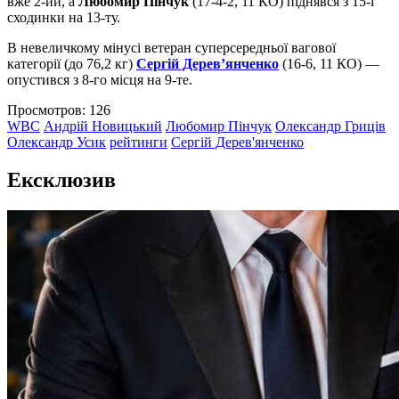
вже 2-ий, а
Любомир Пінчук
(17-4-2, 11 КО) піднявся з 15-ї
сходинки на 13-ту.
В невеличкому мінусі ветеран суперсередньої вагової
категорії (до 76,2 кг)
Сергій Дерев’янченко
(16-6, 11 КО) —
опустився з 8-го місця на 9-те.
Просмотров: 126
WBC
Андрій Новицький
Любомир Пінчук
Олександр Гриців
Олександр Усик
рейтинги
Сергій Дерев'янченко
Eксклюзив