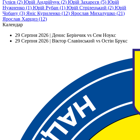
Гулієв (2)
Юрій Андрійчук (2)
Юрій Захарєєв (5)
Юрій
Нужненко (1)
Юрій Рубан (1)
Юрій Стрілецький (2)
Юрій
Чобану (3)
Янiс Куриленко (12)
Ярослав Михалушко (21)
Ярослав Харциз (12)
Календар
29 Серпня 2026 |
Денис Берінчик vs Сем Ноукс
29 Серпня 2026 |
Віктор Славінський vs Остін Брукс