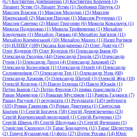
(67)
Костянтин Довбищенко (3)
Костянтин Коренев (3)
Ліпарит Устян (5)
Ліпаріт Устян (1)
Любомир Пінчук (3)
Максим Власюк (1)
Максим Молодан (15)
Максим
Ніженський (2)
Максим Продан (1)
Максим Рудченко (1)
Максим Савенко (2)
Марат Григорян (6)
Микола Ковальчук (1)
Микола Подорожко (1)
Микола Трофименко (1)
Михайло
Блюдочкин (1)
Михайло Дзязько (4)
Михайло Зав'ялов (11)
Михайло Кремiнський (10)
Михайло Мацих (1)
Назрі Рагімов
(16)
НЛПБУ (189)
Оксана Бондаренко (2)
Олег Довгун (7)
Олег Кудеров (9)
Олег Кудєров (6)
Олександр Iвков (8)
Олександр Гвоздик (44)
Олександр Гриців (25)
Олександр
Гуров (1)
Олександр Дрозд (4)
Олександр Захожий (2)
Олександр Колесніков (1)
Олександр Охрей (4)
Олександр
Соломенніков (7)
Олександр Тен (1)
Олександр Усик (60)
Олександр Хижняк (5)
Олександр Шитий (3)
Олексій Жук (10)
Олексій Козелок (13)
Павло Іллюша (2)
Павло Юськів (1)
Петро Іванов (12)
Петро Фролов (3)
пряма трансляція (2)
Раван Маммедов (1)
Рамазан Муслiмов (11)
Раміль Гаджиєв (7)
Рашад Расулов (1)
результати (1)
Результати (145)
рейтинги
(105)
Роман Гавриляк (5)
Роман Дмитряха (1)
Святослав
Братим (1)
Сергій Богачук (58)
Сергій Дерев'янченко (23)
Сергій Корчинський-молодший (1)
Сергій Радченко (15)
Сергій Швець (8)
Сергій Шелудько (2)
Сергій Янчишин (1)
Станіслав Скороход (3)
Тарас Бондарчук (11)
Тарас Шелестюк
(2)
Тимур Кузахмедов (1)
фото (27)
Цотне Рогава (14)
Юнiс