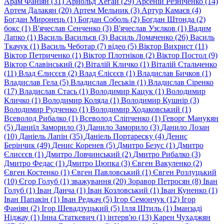
Арам Фаніян (31)
Арнольд Хегай (29)
Арсеній Резніченко (14)
Артем Далакян (20)
Артем Мельник (3)
Артур Камаєв (4)
Богдан Миронець (1)
Богдан Соболь (2)
Богдан Штонда (2)
бокс (1)
В'ячеслав Сенченко (3)
В'ячеслав Узєлков (1)
Вадим
Лапко (1)
Василь Васильєв (3)
Василь Ломаченко (26)
Василь
Ткачук (1)
Василь Чеботар (7)
відео (5)
Віктор Вихрист (11)
Віктор Петриченко (1)
Віктор Плотніков (2)
Віктор Постол (9)
Віктор Славінський (2)
Віталій Кличко (1)
Віталій Стальченко
(11)
Влад Єлисєєв (2)
Влад Єлісєєв (1)
Владислав Бичков (1)
Владислав Гела (5)
Владислав Леськів (1)
Владислав Сіренко
(17)
Владислав Стась (1)
Володимир Кацук (1)
Володимир
Кличко (1)
Володимир Коляда (1)
Володимир Кушнір (3)
Володимир Рудченко (1)
Володимир Ходаковський (1)
Всеволод Рибалко (1)
Всеволод Сліпченко (1)
Геворг Манукян
(5)
Даниїл Заморило (3)
Данило Заморило (3)
Данило Лозан
(10)
Даніель Лапін (35)
Даніель Портареску (4)
Денис
Берінчик (49)
Денис Коренев (5)
Дмитро Безус (1)
Дмитро
Єлисєєв (1)
Дмитро Ловчинський (2)
Дмитро Рибалко (3)
Дмитро Федас (1)
Дмитро Цюпка (3)
Євген Вакуленко (2)
Євген Костенко (1)
Євген Павловський (1)
Євген Розлуцький
(10)
Єгор Голуб (1)
зважування (20)
Зоравор Петросян (8)
Іван
Голуб (1)
Іван Данча (1)
Іван Козловський (1)
Іван Куненко (1)
Іван Папакін (1)
Іван Редкач (5)
Ігор Семончук (12)
Ігор
Фаніян (2)
Ігор Шевадзуцький (5)
Ілля Штиль (1)
Іманзаді
Нiджау (1)
Інна Статкевич (1)
інтерв'ю (13)
Карен Чухаджян