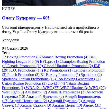
НЛПБУ
Олегу Кудєрову — 60!
Сьогодні віцепрезиденту Національної ліги професійного
боксу України Олегу Кудєрову виповнюється 60 років.
Упродовж....
04 Серпня 2026
Теги
12 Boxing Promotion (5)
Ataman Boxing Promotion (4)
Balu
Fighting League Pro (9)
BFL.pro (1)
Champion Boxing Promotion
(1)
Espada Promotion (19)
Global Ukrainian Promotion (2)
IBF
(29)
K.O. Promotions (17)
K2 Promotions (1)
Lemberg Promotion
(3)
Punch Promotion (2)
R1 Boxing Promotion (5)
Spartabox (4)
Spartabox Faniian Promotions (13)
Top Boxing Generation (27)
Union Boxing Promotion (3)
Usyk17 (4)
Vataga Boxing
Promotions (1)
WBA (21)
WBC (27)
WBC Ukraine (3)
WBO (29)
West Fight (3)
Алi Дагли (2)
Алiна Шатернiкова (3)
Анастасія
Петренко (10)
Анатолій Дудченко (2)
Андрій Боришполець
(17)
Андрій Новицький (21)
Андрій Руденко (3)
Андрій
Савчук (1)
Андрій Скакун (3)
Андрій Цюра (10)
Анонс (31)