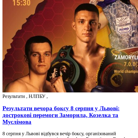
Результати
,
НЛПБУ
,
Результати вечора боксу 8 серпня у Львові:
дострокові перемоги Заморила, Козелка та
Муслімова
8 серпня у Львові відбувся вечір боксу, організований