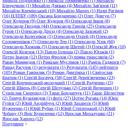
Микола Подорожко (1)
Микола Трофименко (1)
Михайло
Блюдочкин (1)
Михайло Дзязько (4)
Михайло Зав'ялов (11)
Михайло Кремiнський (10)
Михайло Мацих (1)
Назрі Рагімов
(16)
НЛПБУ (189)
Оксана Бондаренко (2)
Олег Довгун (7)
Олег Кудеров (9)
Олег Кудєров (6)
Олександр Iвков (8)
Олександр Гвоздик (44)
Олександр Гриців (25)
Олександр
Гуров (1)
Олександр Дрозд (4)
Олександр Захожий (2)
Олександр Колесніков (1)
Олександр Охрей (4)
Олександр
Соломенніков (7)
Олександр Тен (1)
Олександр Усик (60)
Олександр Хижняк (5)
Олександр Шитий (3)
Олексій Жук (10)
Олексій Козелок (13)
Павло Іллюша (2)
Павло Юськів (1)
Петро Іванов (12)
Петро Фролов (3)
пряма трансляція (2)
Раван Маммедов (1)
Рамазан Муслiмов (11)
Раміль Гаджиєв (7)
Рашад Расулов (1)
результати (1)
Результати (145)
рейтинги
(105)
Роман Гавриляк (5)
Роман Дмитряха (1)
Святослав
Братим (1)
Сергій Богачук (58)
Сергій Дерев'янченко (23)
Сергій Корчинський-молодший (1)
Сергій Радченко (15)
Сергій Швець (8)
Сергій Шелудько (2)
Сергій Янчишин (1)
Станіслав Скороход (3)
Тарас Бондарчук (11)
Тарас Шелестюк
(2)
Тимур Кузахмедов (1)
фото (27)
Цотне Рогава (14)
Юнiс
Гулієв (2)
Юрій Андрійчук (2)
Юрій Захарєєв (5)
Юрій
Нужненко (1)
Юрій Рубан (1)
Юрій Стрілецький (2)
Юрій
Чобану (3)
Янiс Куриленко (12)
Ярослав Михалушко (21)
Ярослав Харциз (12)
Популярне
>