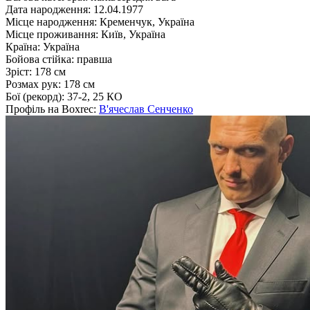
Дата народження:
12.04.1977
Місце народження:
Кременчук, Україна
Місце проживання:
Київ, Україна
Країна:
Україна
Бойова стійка:
правша
Зріст:
178 см
Розмах рук:
178 см
Бої (рекорд):
37-2, 25 КО
Профіль на Boxrec:
В'ячеслав Сенченко