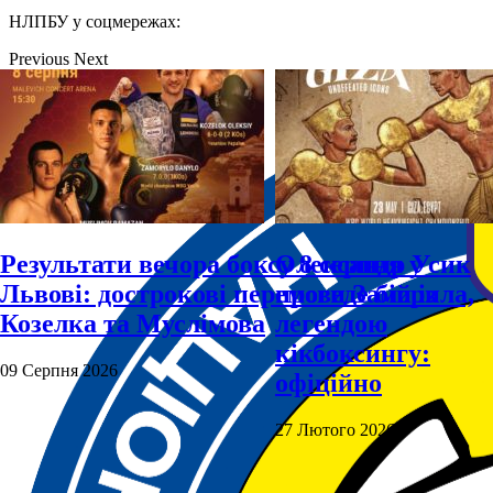
НЛПБУ у соцмережах:
Previous
Next
Результати вечора боксу 8 серпня у
Олександр Усик
Львові: дострокові перемоги Заморила,
проведе бій із
Козелка та Муслімова
легендою
кікбоксингу:
09 Серпня 2026
офіційно
27 Лютого 2026