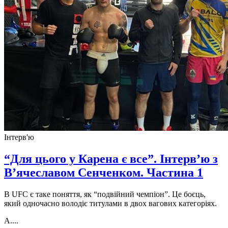
Інтерв'ю
“Для цього у Карена є все”. Інтерв’ю з
В’ячеславом Сенченком. Частина 1
В UFC є таке поняття, як “подвійний чемпіон”. Це боєць,
який одночасно володіє титулами в двох вагових категоріях.
А....