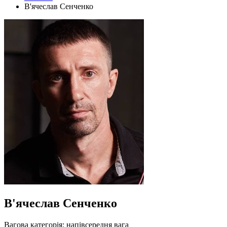
В'ячеслав Сенченко
В'ячеслав Сенченко
Вагова категорія:
напівсередня вага