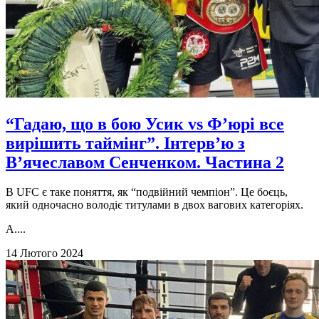
“Гадаю, що в бою Усик vs Ф’юрі все
вирішить таймінг”. Інтерв’ю з
В’ячеславом Сенченком. Частина 2
В UFC є таке поняття, як “подвійний чемпіон”. Це боєць,
який одночасно володіє титулами в двох вагових категоріях.
А....
14 Лютого 2024