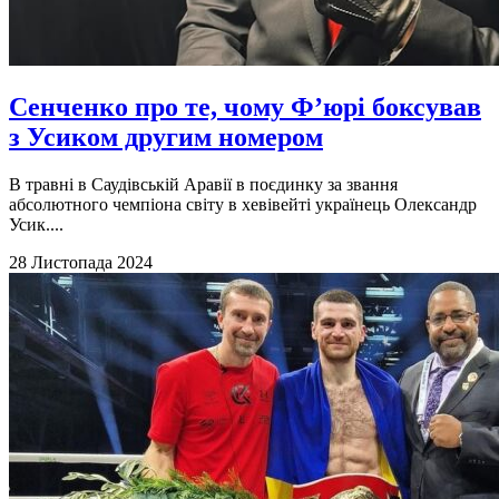
Сенченко про те, чому Ф’юрі боксував
з Усиком другим номером
В травні в Саудівській Аравії в поєдинку за звання
абсолютного чемпіона світу в хевівейті українець Олександр
Усик....
28 Листопада 2024