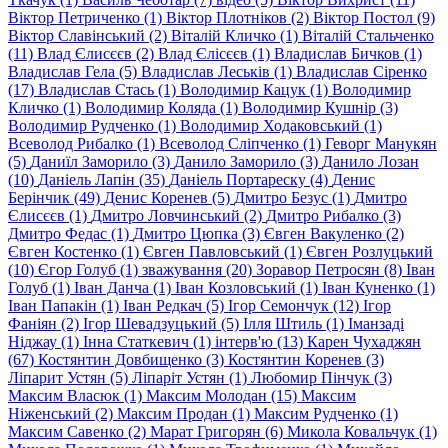
Віктор Петриченко (1)
Віктор Плотніков (2)
Віктор Постол (9)
Віктор Славінський (2)
Віталій Кличко (1)
Віталій Стальченко
(11)
Влад Єлисєєв (2)
Влад Єлісєєв (1)
Владислав Бичков (1)
Владислав Гела (5)
Владислав Леськів (1)
Владислав Сіренко
(17)
Владислав Стась (1)
Володимир Кацук (1)
Володимир
Кличко (1)
Володимир Коляда (1)
Володимир Кушнір (3)
Володимир Рудченко (1)
Володимир Ходаковський (1)
Всеволод Рибалко (1)
Всеволод Сліпченко (1)
Геворг Манукян
(5)
Даниїл Заморило (3)
Данило Заморило (3)
Данило Лозан
(10)
Даніель Лапін (35)
Даніель Портареску (4)
Денис
Берінчик (49)
Денис Коренев (5)
Дмитро Безус (1)
Дмитро
Єлисєєв (1)
Дмитро Ловчинський (2)
Дмитро Рибалко (3)
Дмитро Федас (1)
Дмитро Цюпка (3)
Євген Вакуленко (2)
Євген Костенко (1)
Євген Павловський (1)
Євген Розлуцький
(10)
Єгор Голуб (1)
зважування (20)
Зоравор Петросян (8)
Іван
Голуб (1)
Іван Данча (1)
Іван Козловський (1)
Іван Куненко (1)
Іван Папакін (1)
Іван Редкач (5)
Ігор Семончук (12)
Ігор
Фаніян (2)
Ігор Шевадзуцький (5)
Ілля Штиль (1)
Іманзаді
Нiджау (1)
Інна Статкевич (1)
інтерв'ю (13)
Карен Чухаджян
(67)
Костянтин Довбищенко (3)
Костянтин Коренев (3)
Ліпарит Устян (5)
Ліпаріт Устян (1)
Любомир Пінчук (3)
Максим Власюк (1)
Максим Молодан (15)
Максим
Ніженський (2)
Максим Продан (1)
Максим Рудченко (1)
Максим Савенко (2)
Марат Григорян (6)
Микола Ковальчук (1)