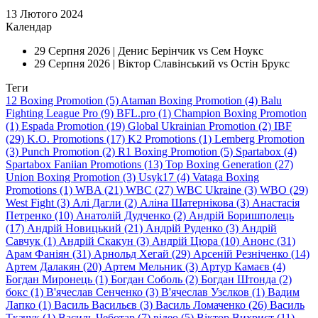
13 Лютого 2024
Календар
29 Серпня 2026 |
Денис Берінчик vs Сем Ноукс
29 Серпня 2026 |
Віктор Славінський vs Остін Брукс
Теги
12 Boxing Promotion (5)
Ataman Boxing Promotion (4)
Balu
Fighting League Pro (9)
BFL.pro (1)
Champion Boxing Promotion
(1)
Espada Promotion (19)
Global Ukrainian Promotion (2)
IBF
(29)
K.O. Promotions (17)
K2 Promotions (1)
Lemberg Promotion
(3)
Punch Promotion (2)
R1 Boxing Promotion (5)
Spartabox (4)
Spartabox Faniian Promotions (13)
Top Boxing Generation (27)
Union Boxing Promotion (3)
Usyk17 (4)
Vataga Boxing
Promotions (1)
WBA (21)
WBC (27)
WBC Ukraine (3)
WBO (29)
West Fight (3)
Алi Дагли (2)
Алiна Шатернiкова (3)
Анастасія
Петренко (10)
Анатолій Дудченко (2)
Андрій Боришполець
(17)
Андрій Новицький (21)
Андрій Руденко (3)
Андрій
Савчук (1)
Андрій Скакун (3)
Андрій Цюра (10)
Анонс (31)
Арам Фаніян (31)
Арнольд Хегай (29)
Арсеній Резніченко (14)
Артем Далакян (20)
Артем Мельник (3)
Артур Камаєв (4)
Богдан Миронець (1)
Богдан Соболь (2)
Богдан Штонда (2)
бокс (1)
В'ячеслав Сенченко (3)
В'ячеслав Узєлков (1)
Вадим
Лапко (1)
Василь Васильєв (3)
Василь Ломаченко (26)
Василь
Ткачук (1)
Василь Чеботар (7)
відео (5)
Віктор Вихрист (11)